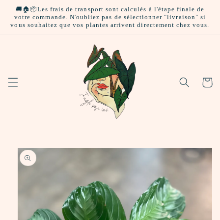
et
🚚🏠📦Les frais de transport sont calculés à l'étape finale de
passer
votre commande. N'oubliez pas de sélectionner "livraison" si
au
vous souhaitez que vos plantes arrivent directement chez vous.
contenu
Panier
Passer aux
informations
produits