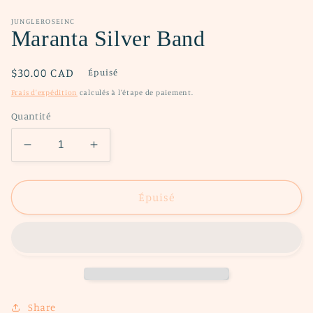
dans
une
fenêtre
JUNGLEROSEINC
modale
Maranta Silver Band
Prix
$30.00 CAD
Épuisé
habituel
Frais d'expédition
calculés à l'étape de paiement.
Quantité
Réduire
Augmenter
la
la
quantité
quantité
de
de
Épuisé
Maranta
Maranta
Silver
Silver
Band
Band
Share