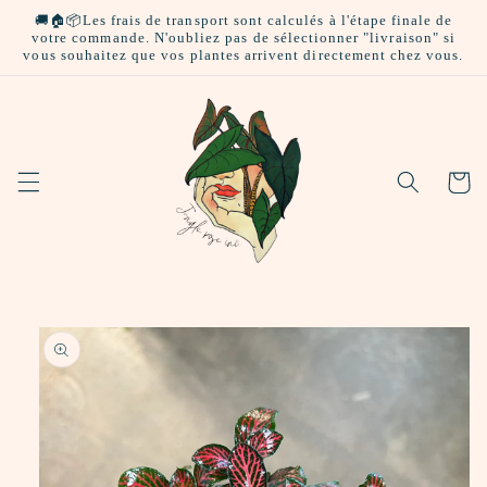
et
🚚🏠📦Les frais de transport sont calculés à l'étape finale de
passer
votre commande. N'oubliez pas de sélectionner "livraison" si
au
vous souhaitez que vos plantes arrivent directement chez vous.
contenu
Panier
Passer aux
informations
produits