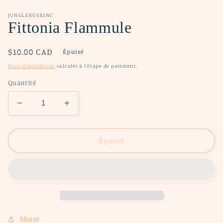
dans
une
fenêtre
JUNGLEROSEINC
modale
Fittonia Flammule
Prix
$10.00 CAD
Épuisé
habituel
Frais d'expédition
calculés à l'étape de paiement.
Quantité
Réduire
Augmenter
la
la
quantité
quantité
de
de
Épuisé
Fittonia
Fittonia
Flammule
Flammule
Share