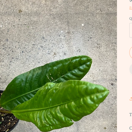
F
Q
T
C