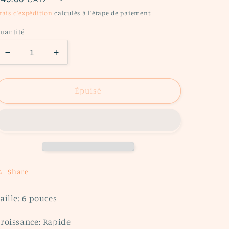
habituel
rais d'expédition
calculés à l'étape de paiement.
uantité
Réduire
Augmenter
la
la
quantité
quantité
de
de
Épuisé
Anthurium
Anthurium
Superbum
Superbum
Share
aille: 6 pouces
roissance: Rapide