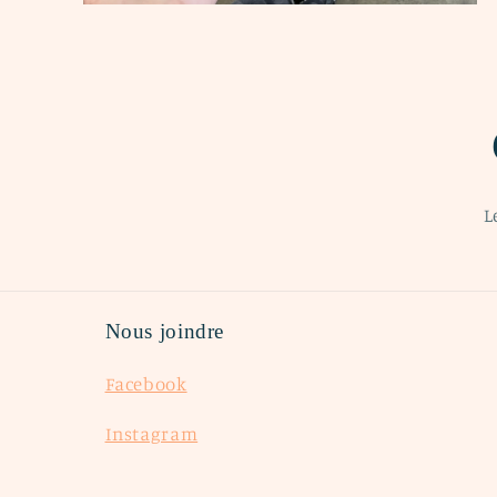
Ouvrir
le
média
2
dans
une
fenêtre
modale
L
Nous joindre
Facebook
Instagram