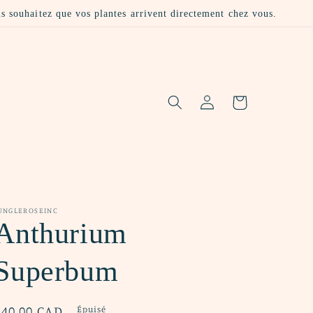
us souhaitez que vos plantes arrivent directement chez vous.
Connexion
Panier
UNGLEROSEINC
Anthurium
Superbum
Prix
$40.00 CAD
Épuisé