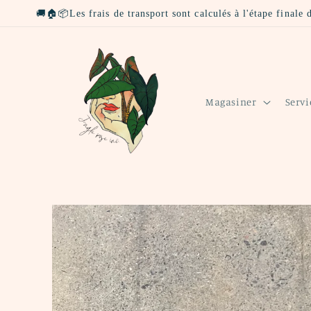
et
🚚🏠📦Les frais de transport sont calculés à l'étape finale
passer
au
contenu
Magasiner
Servi
Passer aux
informations
produits