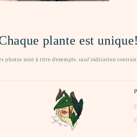
Ouvrir
le
média
3
dans
une
fenêtre
modale
Chaque plante est unique
es photos sont à titre d’exemple, sauf indication contrair
P
P
P