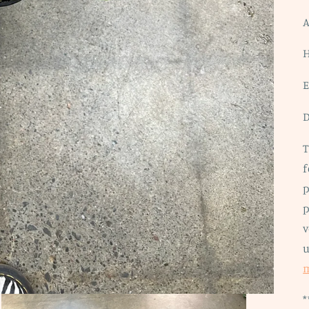
A
H
E
D
T
f
p
p
v
u
m
*